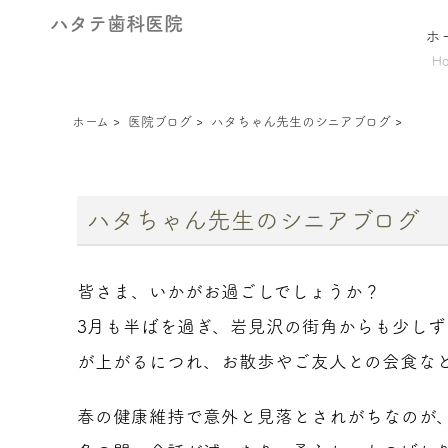
ハタテ歯科医院
ホ
H
ホーム
>
医院ブログ
>
ハタちゃん先生のシニアブログ
>
ハタちゃん先生のシニアブログ
皆さま、いかがお過ごしでしょうか？
3月も半ばを過ぎ、岩見沢の街角からも少し
が上がるにつれ、お散歩やご友人との会食な
春の健康維持で意外と見落とされがちなのが