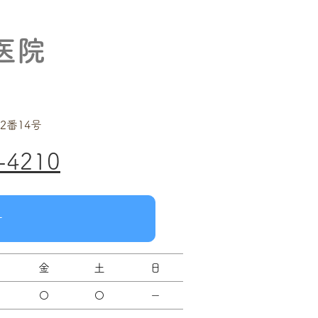
医院
2番14号
-4210
せ
金
土
日
〇
〇
－