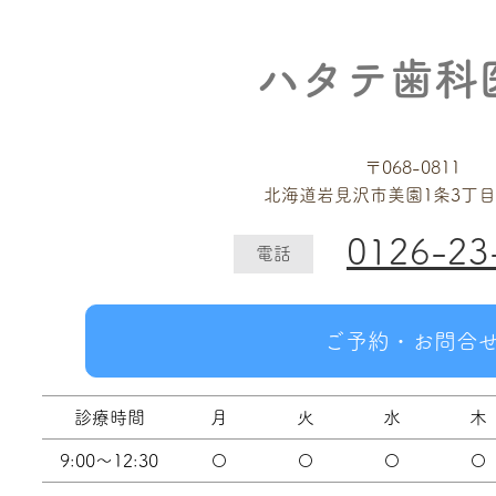
ハタテ歯科
〒068-0811
北海道岩見沢市美園1条3丁目
0126-23
電話
ご予約・お問合
診療時間
月
火
水
木
9:00～12:30
〇
〇
〇
〇