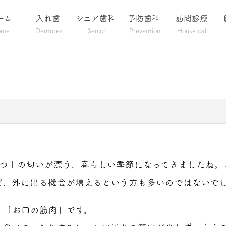
ーム
入れ歯
シニア歯科
予防歯科
訪問診療
ome
Dentures
Senior
Prevention
House call
ずつ土の匂いが漂う、春らしい季節になってきましたね。
ど、外に出る機会が増えるという方も多いのではないで
、「お口の筋肉」です。