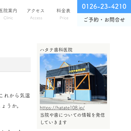
0126-23-4210
医院案内
アクセス
料金表
Clinic
Access
Price
ご予約・お問合せ
ハタテ歯科医院
これから気温
しょうか。
https://hatate108.jp/
当院や歯についての情報を発信
していきます