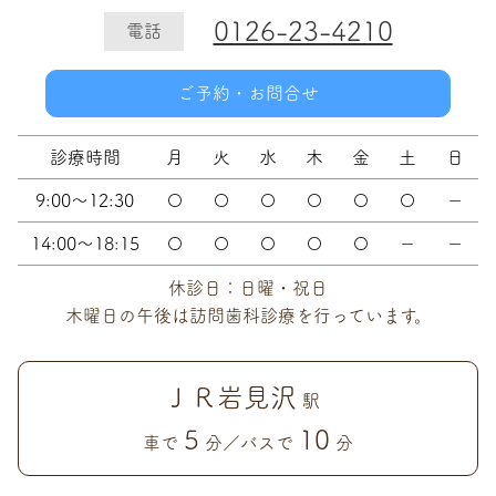
0126-23-4210
電話
ご予約・お問合せ
診療時間
月
火
水
木
金
土
日
9:00～12:30
〇
〇
〇
〇
〇
〇
－
14:00～18:15
〇
〇
〇
〇
〇
－
－
休診日：日曜・祝日
木曜日の午後は訪問歯科診療を行っています。
ＪＲ岩見沢
駅
5
10
車で
分／バスで
分